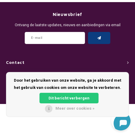
DENSSI
R4VE ENERGY
DENSS
Português
HKD
Nieuwsbrief
DOPE
REBEL ENERGY
FIX Z
Ontvang de laatste updates, nieuws en aanbiedingen via email
IDR
FIX
WAKEY
KLINT
INR
GREATEST
X-BOOSTER
R4VE 
JPY
KELLY WHITE
REBEL
Contact
BRL
Klantenservice
KLINT
VELO
Door het gebruiken van onze website, ga je akkoord met
BGN
het gebruik van cookies om onze website te verbeteren.
Mijn account
NICS
WAKE
Dit bericht verbergen
HRK
NOIS
X-BO
Meer over cookies »
© Copyright 2026 Pouch King - Theme by
Shopmonkey
DKK
SYX
EEK