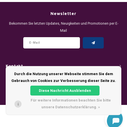
DENSSI
R4VE ENERGY
DENSS
Português
HKD
Newsletter
DOPE
REBEL ENERGY
FIX Z
Bekommen Sie letzten Updates, Neuigkeiten und Promotionen per E-
IDR
Mail
FIX
WAKEY
KLINT
INR
GREATEST
X-BOOSTER
R4VE 
JPY
KELLY WHITE
REBEL
Kontakt
BRL
KLINT
VELO
Durch die Nutzung unserer Webseite stimmen Sie dem
Kundendienst
Gebrauch von Cookies zur Verbesserung dieser Seite zu.
BGN
NICS
WAKE
Diese Nachricht Ausblenden
Mein Konto
HRK
Für weitere Informationen beachten Sie bitte
NOIS
X-BO
unsere Datenschutzerklärung. »
DKK
© Copyright 2026 - Theme by
Shopmonkey
SYX
EEK