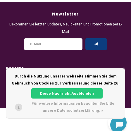
DENSSI
R4VE ENERGY
DENSS
Português
HKD
Newsletter
DOPE
REBEL ENERGY
FIX Z
Bekommen Sie letzten Updates, Neuigkeiten und Promotionen per E-
IDR
Mail
FIX
WAKEY
KLINT
INR
GREATEST
X-BOOSTER
R4VE 
JPY
KELLY WHITE
REBEL
Kontakt
BRL
KLINT
VELO
Durch die Nutzung unserer Webseite stimmen Sie dem
Kundendienst
Gebrauch von Cookies zur Verbesserung dieser Seite zu.
BGN
NICS
WAKE
Diese Nachricht Ausblenden
Mein Konto
HRK
Für weitere Informationen beachten Sie bitte
NOIS
X-BO
unsere Datenschutzerklärung. »
DKK
© Copyright 2026 - Theme by
Shopmonkey
SYX
EEK