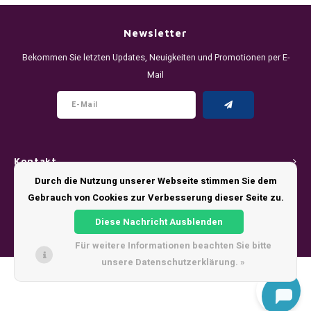
DENSSI
R4VE ENERGY
DENSS
Português
HKD
Newsletter
DOPE
REBEL ENERGY
FIX Z
Bekommen Sie letzten Updates, Neuigkeiten und Promotionen per E-
IDR
Mail
FIX
WAKEY
KLINT
INR
GREATEST
X-BOOSTER
R4VE 
JPY
KELLY WHITE
REBEL
Kontakt
BRL
KLINT
VELO
Durch die Nutzung unserer Webseite stimmen Sie dem
Kundendienst
Gebrauch von Cookies zur Verbesserung dieser Seite zu.
BGN
NICS
WAKE
Diese Nachricht Ausblenden
Mein Konto
HRK
Für weitere Informationen beachten Sie bitte
NOIS
X-BO
unsere Datenschutzerklärung. »
DKK
© Copyright 2026 - Theme by
Shopmonkey
SYX
EEK