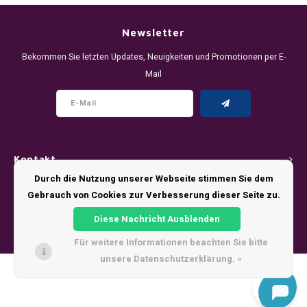
DENSSI
R4VE ENERGY
DENSS
Português
HKD
Newsletter
DOPE
REBEL ENERGY
FIX Z
Bekommen Sie letzten Updates, Neuigkeiten und Promotionen per E-
IDR
Mail
FIX
WAKEY
KLINT
INR
GREATEST
X-BOOSTER
R4VE 
JPY
KELLY WHITE
REBEL
Kontakt
BRL
KLINT
VELO
Durch die Nutzung unserer Webseite stimmen Sie dem
Kundendienst
Gebrauch von Cookies zur Verbesserung dieser Seite zu.
BGN
NICS
WAKE
Diese Nachricht Ausblenden
Mein Konto
HRK
Für weitere Informationen beachten Sie bitte
NOIS
X-BO
unsere Datenschutzerklärung. »
DKK
© Copyright 2026 - Theme by
Shopmonkey
SYX
EEK