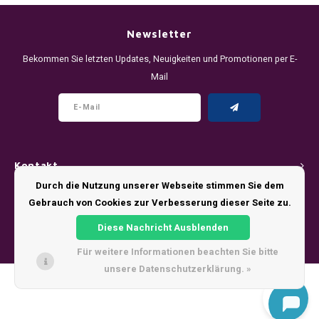
DENSSI
R4VE ENERGY
DENSS
Português
HKD
Newsletter
DOPE
REBEL ENERGY
FIX Z
Bekommen Sie letzten Updates, Neuigkeiten und Promotionen per E-
IDR
Mail
FIX
WAKEY
KLINT
INR
GREATEST
X-BOOSTER
R4VE 
JPY
KELLY WHITE
REBEL
Kontakt
BRL
KLINT
VELO
Durch die Nutzung unserer Webseite stimmen Sie dem
Kundendienst
Gebrauch von Cookies zur Verbesserung dieser Seite zu.
BGN
NICS
WAKE
Diese Nachricht Ausblenden
Mein Konto
HRK
Für weitere Informationen beachten Sie bitte
NOIS
X-BO
unsere Datenschutzerklärung. »
DKK
© Copyright 2026 - Theme by
Shopmonkey
SYX
EEK