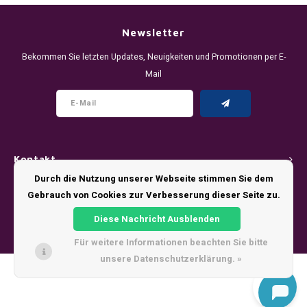
DENSSI
R4VE ENERGY
DENSS
Português
HKD
Newsletter
DOPE
REBEL ENERGY
FIX Z
Bekommen Sie letzten Updates, Neuigkeiten und Promotionen per E-
IDR
Mail
FIX
WAKEY
KLINT
INR
GREATEST
X-BOOSTER
R4VE 
JPY
KELLY WHITE
REBEL
Kontakt
BRL
KLINT
VELO
Durch die Nutzung unserer Webseite stimmen Sie dem
Kundendienst
Gebrauch von Cookies zur Verbesserung dieser Seite zu.
BGN
NICS
WAKE
Diese Nachricht Ausblenden
Mein Konto
HRK
Für weitere Informationen beachten Sie bitte
NOIS
X-BO
unsere Datenschutzerklärung. »
DKK
© Copyright 2026 - Theme by
Shopmonkey
SYX
EEK