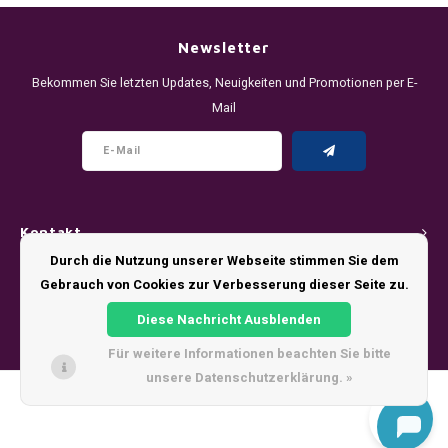
DENSSI
R4VE ENERGY
DENSS
Português
HKD
Newsletter
DOPE
REBEL ENERGY
FIX Z
Bekommen Sie letzten Updates, Neuigkeiten und Promotionen per E-
IDR
Mail
FIX
WAKEY
KLINT
INR
GREATEST
X-BOOSTER
R4VE 
JPY
KELLY WHITE
REBEL
Kontakt
BRL
KLINT
VELO
Durch die Nutzung unserer Webseite stimmen Sie dem
Kundendienst
Gebrauch von Cookies zur Verbesserung dieser Seite zu.
BGN
NICS
WAKE
Diese Nachricht Ausblenden
Mein Konto
HRK
Für weitere Informationen beachten Sie bitte
NOIS
X-BO
unsere Datenschutzerklärung. »
DKK
© Copyright 2026 - Theme by
Shopmonkey
SYX
EEK