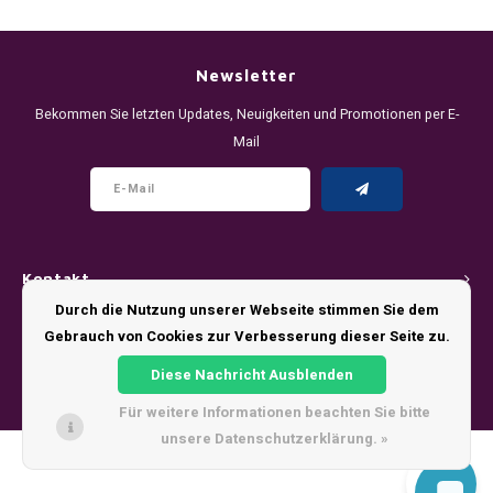
DENSSI
R4VE ENERGY
DENSS
Português
HKD
DOPE
REBEL ENERGY
FIX Z
Newsletter
IDR
Bekommen Sie letzten Updates, Neuigkeiten und Promotionen per E-
FIX
WAKEY
KLINT
Mail
INR
GREATEST
X-BOOSTER
R4VE 
JPY
KELLY WHITE
REBEL
BRL
Kontakt
KLINT
VELO
Durch die Nutzung unserer Webseite stimmen Sie dem
BGN
Kundendienst
Gebrauch von Cookies zur Verbesserung dieser Seite zu.
NICS
WAKE
HRK
Diese Nachricht Ausblenden
Mein Konto
NOIS
X-BO
Für weitere Informationen beachten Sie bitte
DKK
unsere Datenschutzerklärung. »
SYX
© Copyright 2026 - Theme by
Shopmonkey
EEK