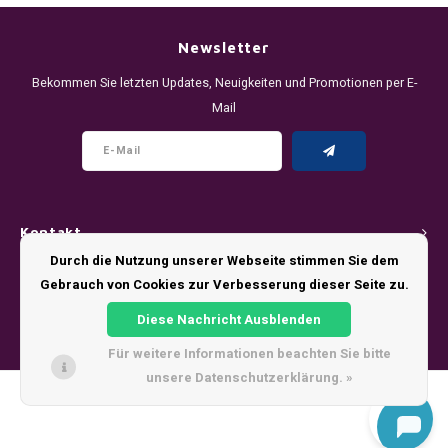
DENSSI
R4VE ENERGY
DENSS
Português
HKD
Newsletter
DOPE
REBEL ENERGY
FIX Z
Bekommen Sie letzten Updates, Neuigkeiten und Promotionen per E-
IDR
Mail
FIX
WAKEY
KLINT
INR
GREATEST
X-BOOSTER
R4VE 
JPY
KELLY WHITE
REBEL
Kontakt
BRL
KLINT
VELO
Durch die Nutzung unserer Webseite stimmen Sie dem
Kundendienst
Gebrauch von Cookies zur Verbesserung dieser Seite zu.
BGN
NICS
WAKE
Diese Nachricht Ausblenden
Mein Konto
HRK
Für weitere Informationen beachten Sie bitte
NOIS
X-BO
unsere Datenschutzerklärung. »
DKK
© Copyright 2026 - Theme by
Shopmonkey
SYX
EEK