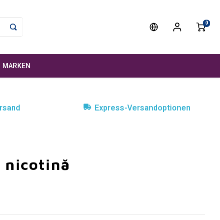
0
MARKEN
rsand
Express-Versandoptionen
 nicotină