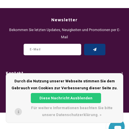
DENSSI
R4VE ENERGY
DENSS
Português
HKD
DOPE
REBEL ENERGY
FIX Z
Newsletter
IDR
Bekommen Sie letzten Updates, Neuigkeiten und Promotionen per E-
FIX
WAKEY
KLINT
Mail
INR
GREATEST
X-BOOSTER
R4VE 
JPY
KELLY WHITE
REBEL
BRL
Kontakt
KLINT
VELO
Durch die Nutzung unserer Webseite stimmen Sie dem
BGN
Kundendienst
Gebrauch von Cookies zur Verbesserung dieser Seite zu.
NICS
WAKE
HRK
Diese Nachricht Ausblenden
Mein Konto
NOIS
X-BO
Für weitere Informationen beachten Sie bitte
DKK
unsere Datenschutzerklärung. »
SYX
© Copyright 2026 - Theme by
Shopmonkey
EEK