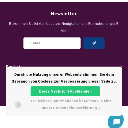
DENSSI
R4VE ENERGY
DENSS
Português
HKD
Newsletter
DOPE
REBEL ENERGY
FIX Z
Bekommen Sie letzten Updates, Neuigkeiten und Promotionen per E-
IDR
Mail
FIX
WAKEY
KLINT
INR
GREATEST
X-BOOSTER
R4VE 
JPY
KELLY WHITE
REBEL
Kontakt
BRL
KLINT
VELO
Durch die Nutzung unserer Webseite stimmen Sie dem
Kundendienst
Gebrauch von Cookies zur Verbesserung dieser Seite zu.
BGN
NICS
WAKE
Diese Nachricht Ausblenden
Mein Konto
HRK
Für weitere Informationen beachten Sie bitte
NOIS
X-BO
unsere Datenschutzerklärung. »
DKK
© Copyright 2026 - Theme by
Shopmonkey
SYX
EEK