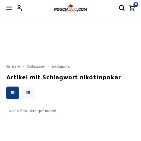
0
Hoofdmenu / nikotinbeutel
Hoofdmenu / ohne nikotin
Hoofdmenu / zubehör
Hoofdmenu / energy
Hoofdmenu / blog
Hoofdmenu
Hoofdmenu
NIKOTINBEUTEL
OHNE NIKOTIN
ZUBEHÖR
Währung
Sprache
ENERGY
BLOG
77
BAGZ ENERGY
CBD/CBG
NACHFÜLLDOSE
Blog products 4
Nederlands
CANN
BAGZ
EUR
Startseite
Schlagworte
nikótínpokar
APRÈS
CAFERO
BEUTEL
VOON
BAGZ
Deutsch
Artikel mit Schlagwort nikótínpokar
GBP
BAGZ
CAMO
VAPES
CAFE
English
USD
CHAINPOP
CHAPO ENERGY
DRINKS
CAMO
Français
AUD
Keine Produkte gefunden!...
CLEW
DENSSI ENERGY
CHAP
Español
CHF
CUBA
ENERGY DRINK
DENSS
Italiano
CNY