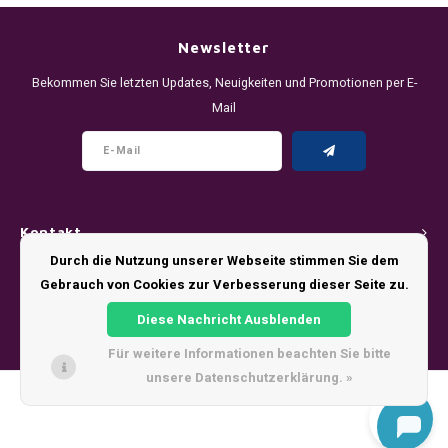
DENSSI
R4VE ENERGY
DENSS
Português
HKD
Newsletter
DOPE
REBEL ENERGY
FIX Z
Bekommen Sie letzten Updates, Neuigkeiten und Promotionen per E-
IDR
Mail
FIX
WAKEY
KLINT
INR
GREATEST
X-BOOSTER
R4VE 
JPY
KELLY WHITE
REBEL
Kontakt
BRL
KLINT
VELO
Durch die Nutzung unserer Webseite stimmen Sie dem
Kundendienst
Gebrauch von Cookies zur Verbesserung dieser Seite zu.
BGN
NICS
WAKE
Diese Nachricht Ausblenden
Mein Konto
HRK
Für weitere Informationen beachten Sie bitte
NOIS
X-BO
unsere Datenschutzerklärung. »
DKK
© Copyright 2026 - Theme by
Shopmonkey
SYX
EEK