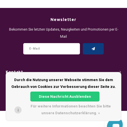
DENSSI
R4VE ENERGY
DENSS
Português
HKD
DOPE
REBEL ENERGY
FIX Z
Newsletter
IDR
Bekommen Sie letzten Updates, Neuigkeiten und Promotionen per E-
FIX
WAKEY
KLINT
Mail
INR
GREATEST
X-BOOSTER
R4VE 
JPY
KELLY WHITE
REBEL
BRL
Kontakt
KLINT
VELO
Durch die Nutzung unserer Webseite stimmen Sie dem
BGN
Kundendienst
Gebrauch von Cookies zur Verbesserung dieser Seite zu.
NICS
WAKE
HRK
Diese Nachricht Ausblenden
Mein Konto
NOIS
X-BO
Für weitere Informationen beachten Sie bitte
DKK
unsere Datenschutzerklärung. »
SYX
© Copyright 2026 - Theme by
Shopmonkey
EEK