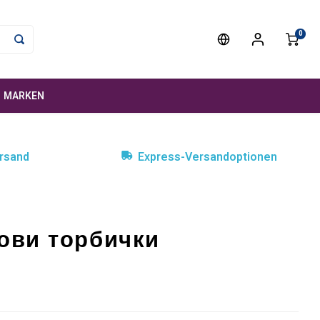
0
MARKEN
rsand
Express-Versandoptionen
нови торбички