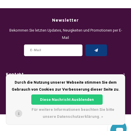
DENSSI
R4VE ENERGY
DENSS
Português
HKD
DOPE
REBEL ENERGY
FIX Z
Newsletter
IDR
Bekommen Sie letzten Updates, Neuigkeiten und Promotionen per E-
FIX
WAKEY
KLINT
Mail
INR
GREATEST
X-BOOSTER
R4VE 
JPY
KELLY WHITE
REBEL
BRL
Kontakt
KLINT
VELO
Durch die Nutzung unserer Webseite stimmen Sie dem
BGN
Kundendienst
Gebrauch von Cookies zur Verbesserung dieser Seite zu.
NICS
WAKE
HRK
Diese Nachricht Ausblenden
Mein Konto
NOIS
X-BO
Für weitere Informationen beachten Sie bitte
DKK
unsere Datenschutzerklärung. »
SYX
© Copyright 2026 - Theme by
Shopmonkey
EEK