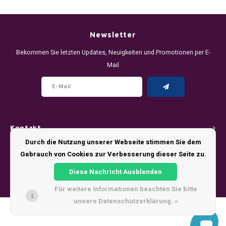
DENSSI
R4VE ENERGY
DENSS
Português
HKD
DOPE
REBEL ENERGY
FIX Z
Newsletter
IDR
Bekommen Sie letzten Updates, Neuigkeiten und Promotionen per E-
FIX
WAKEY
KLINT
Mail
INR
GREATEST
X-BOOSTER
R4VE 
JPY
KELLY WHITE
REBEL
BRL
Kontakt
KLINT
VELO
Durch die Nutzung unserer Webseite stimmen Sie dem
BGN
Kundendienst
Gebrauch von Cookies zur Verbesserung dieser Seite zu.
NICS
WAKE
HRK
Diese Nachricht Ausblenden
Mein Konto
NOIS
X-BO
Für weitere Informationen beachten Sie bitte
DKK
unsere Datenschutzerklärung. »
SYX
© Copyright 2026 - Theme by
Shopmonkey
EEK