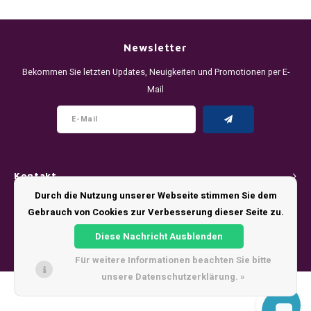
DENSSI
R4VE ENERGY
DENSS
Português
HKD
DOPE
REBEL ENERGY
FIX Z
Newsletter
IDR
Bekommen Sie letzten Updates, Neuigkeiten und Promotionen per E-
FIX
WAKEY
KLINT
Mail
INR
GREATEST
X-BOOSTER
R4VE 
JPY
KELLY WHITE
REBEL
BRL
Kontakt
KLINT
VELO
Durch die Nutzung unserer Webseite stimmen Sie dem
BGN
Kundendienst
Gebrauch von Cookies zur Verbesserung dieser Seite zu.
NICS
WAKE
HRK
Diese Nachricht Ausblenden
Mein Konto
NOIS
X-BO
Für weitere Informationen beachten Sie bitte
DKK
unsere Datenschutzerklärung. »
SYX
© Copyright 2026 - Theme by
Shopmonkey
EEK