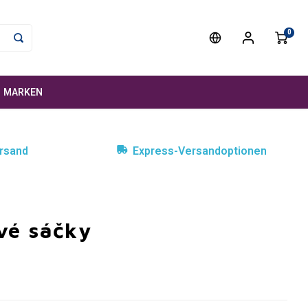
0
MARKEN
rsand
Express-Versandoptionen
vé sáčky