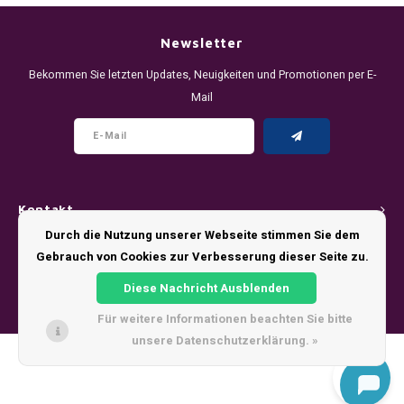
DENSSI
R4VE ENERGY
DENSS
Português
HKD
Newsletter
DOPE
REBEL ENERGY
FIX Z
Bekommen Sie letzten Updates, Neuigkeiten und Promotionen per E-
IDR
Mail
FIX
WAKEY
KLINT
INR
GREATEST
X-BOOSTER
R4VE 
JPY
KELLY WHITE
REBEL
Kontakt
BRL
KLINT
VELO
Durch die Nutzung unserer Webseite stimmen Sie dem
Kundendienst
Gebrauch von Cookies zur Verbesserung dieser Seite zu.
BGN
NICS
WAKE
Diese Nachricht Ausblenden
Mein Konto
HRK
Für weitere Informationen beachten Sie bitte
NOIS
X-BO
unsere Datenschutzerklärung. »
DKK
© Copyright 2026 - Theme by
Shopmonkey
SYX
EEK