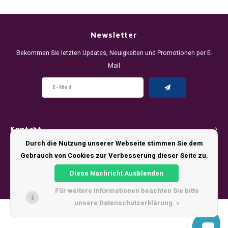
DENSSI
R4VE ENERGY
DENSS
Português
HKD
DOPE
REBEL ENERGY
FIX Z
Newsletter
IDR
Bekommen Sie letzten Updates, Neuigkeiten und Promotionen per E-
FIX
WAKEY
KLINT
Mail
INR
GREATEST
X-BOOSTER
R4VE 
JPY
KELLY WHITE
REBEL
BRL
Kontakt
KLINT
VELO
Durch die Nutzung unserer Webseite stimmen Sie dem
BGN
Kundendienst
Gebrauch von Cookies zur Verbesserung dieser Seite zu.
NICS
WAKE
HRK
Diese Nachricht Ausblenden
Mein Konto
NOIS
X-BO
Für weitere Informationen beachten Sie bitte
DKK
unsere Datenschutzerklärung. »
SYX
© Copyright 2026 - Theme by
Shopmonkey
EEK