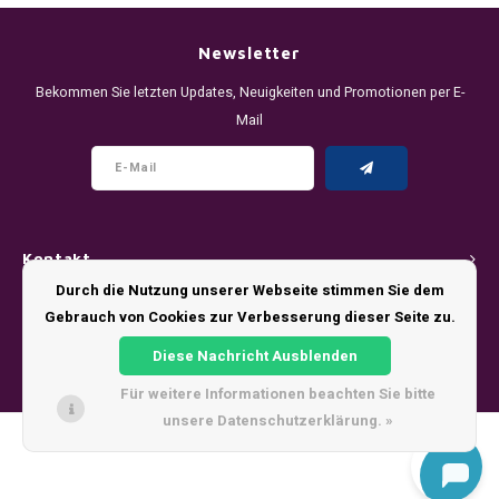
DENSSI
R4VE ENERGY
DENSS
Português
HKD
Newsletter
DOPE
REBEL ENERGY
FIX Z
Bekommen Sie letzten Updates, Neuigkeiten und Promotionen per E-
IDR
Mail
FIX
WAKEY
KLINT
INR
GREATEST
X-BOOSTER
R4VE 
JPY
KELLY WHITE
REBEL
Kontakt
BRL
KLINT
VELO
Durch die Nutzung unserer Webseite stimmen Sie dem
Kundendienst
Gebrauch von Cookies zur Verbesserung dieser Seite zu.
BGN
NICS
WAKE
Diese Nachricht Ausblenden
Mein Konto
HRK
Für weitere Informationen beachten Sie bitte
NOIS
X-BO
unsere Datenschutzerklärung. »
DKK
© Copyright 2026 - Theme by
Shopmonkey
SYX
EEK