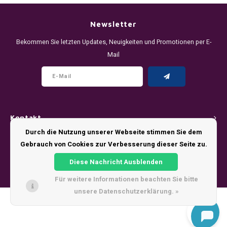
DENSSI
R4VE ENERGY
DENSS
Português
HKD
Newsletter
DOPE
REBEL ENERGY
FIX Z
Bekommen Sie letzten Updates, Neuigkeiten und Promotionen per E-
IDR
Mail
FIX
WAKEY
KLINT
INR
GREATEST
X-BOOSTER
R4VE 
JPY
KELLY WHITE
REBEL
Kontakt
BRL
KLINT
VELO
Durch die Nutzung unserer Webseite stimmen Sie dem
Kundendienst
Gebrauch von Cookies zur Verbesserung dieser Seite zu.
BGN
NICS
WAKE
Diese Nachricht Ausblenden
Mein Konto
HRK
Für weitere Informationen beachten Sie bitte
NOIS
X-BO
unsere Datenschutzerklärung. »
DKK
© Copyright 2026 - Theme by
Shopmonkey
SYX
EEK