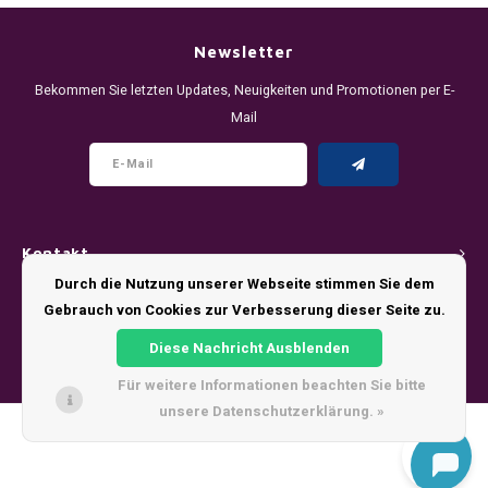
DENSSI
R4VE ENERGY
DENSS
Português
HKD
Newsletter
DOPE
REBEL ENERGY
FIX Z
Bekommen Sie letzten Updates, Neuigkeiten und Promotionen per E-
IDR
Mail
FIX
WAKEY
KLINT
INR
GREATEST
X-BOOSTER
R4VE 
JPY
KELLY WHITE
REBEL
Kontakt
BRL
KLINT
VELO
Durch die Nutzung unserer Webseite stimmen Sie dem
Kundendienst
Gebrauch von Cookies zur Verbesserung dieser Seite zu.
BGN
NICS
WAKE
Diese Nachricht Ausblenden
Mein Konto
HRK
Für weitere Informationen beachten Sie bitte
NOIS
X-BO
unsere Datenschutzerklärung. »
DKK
© Copyright 2026 - Theme by
Shopmonkey
SYX
EEK