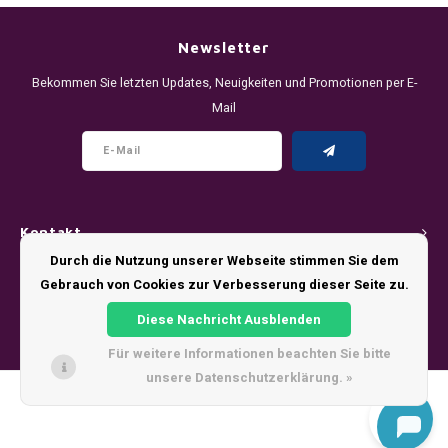
DENSSI
R4VE ENERGY
DENSS
Português
HKD
Newsletter
DOPE
REBEL ENERGY
FIX Z
Bekommen Sie letzten Updates, Neuigkeiten und Promotionen per E-
IDR
Mail
FIX
WAKEY
KLINT
INR
GREATEST
X-BOOSTER
R4VE 
JPY
KELLY WHITE
REBEL
Kontakt
BRL
KLINT
VELO
Durch die Nutzung unserer Webseite stimmen Sie dem
Kundendienst
Gebrauch von Cookies zur Verbesserung dieser Seite zu.
BGN
NICS
WAKE
Diese Nachricht Ausblenden
Mein Konto
HRK
Für weitere Informationen beachten Sie bitte
NOIS
X-BO
unsere Datenschutzerklärung. »
DKK
© Copyright 2026 - Theme by
Shopmonkey
SYX
EEK