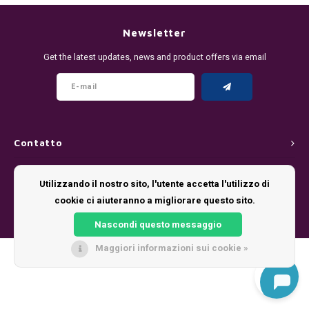
DENSSI
R4VE ENERGY
DENSS
Português
HKD
Newsletter
DOPE
REBEL ENERGY
FIX Z
Get the latest updates, news and product offers via email
IDR
FIX
WAKEY
KLINT
INR
GREATEST
X-BOOSTER
R4VE 
JPY
KELLY WHITE
REBEL
Contatto
BRL
Servizio di assistenza
KLINT
VELO
Utilizzando il nostro sito, l'utente accetta l'utilizzo di
BGN
cookie ci aiuteranno a migliorare questo sito.
Il mio account
NICS
WAKE
Nascondi questo messaggio
HRK
NOIS
X-BO
Maggiori informazioni sui cookie »
© Copyright 2026 - Theme by
Shopmonkey
DKK
SYX
EEK