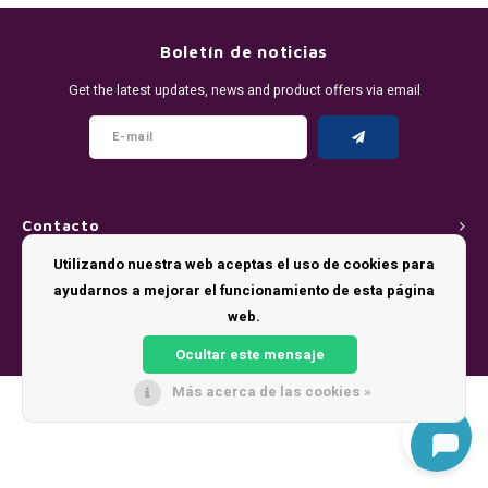
DENSSI
R4VE ENERGY
DENSS
Português
HKD
Boletín de noticias
DOPE
REBEL ENERGY
FIX Z
Get the latest updates, news and product offers via email
IDR
FIX
WAKEY
KLINT
INR
GREATEST
X-BOOSTER
R4VE 
JPY
KELLY WHITE
REBEL
Contacto
BRL
Utilizando nuestra web aceptas el uso de cookies para
Atención al cliente
KLINT
VELO
ayudarnos a mejorar el funcionamiento de esta página
BGN
web.
Mi cuenta
NICS
WAKE
Ocultar este mensaje
HRK
NOIS
X-BO
Más acerca de las cookies »
© Copyright 2026 - Theme by
Shopmonkey
DKK
SYX
EEK